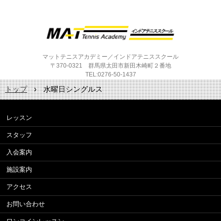
マットテニスアカデミー／インドアテニススクール
〒370-0321 群馬県太田市新田木崎町２番地
TEL:0276-50-1437
トップ
›
水曜日シングルス
レッスン
スタッフ
入会案内
施設案内
アクセス
お問い合わせ