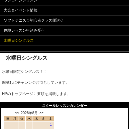
ワンコインレッスン
大会＆イベント情報
ソフトテニス♢初心者クラス開講♢
体験レッスン申込み受付
水曜日シングルス
水曜日シングルス
水曜日限定シングルス！！
腕試しにチャレンジお待ちしています。
HPのトップページに要項を掲載します。
スクールレッスンカレンダー
<<
2026年8月
>>
日
月
火
水
木
金
土
1