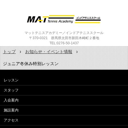
マットテニスアカデミー／インドアテニススクール
〒370-0321 群馬県太田市新田木崎町２番地
TEL:0276-50-1437
トップ
›
お知らせ・イベント情報
›
ジュニア冬休み特別レッスン
レッスン
スタッフ
入会案内
施設案内
アクセス