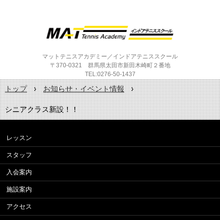
マットテニスアカデミー／インドアテニススクール
〒370-0321 群馬県太田市新田木崎町２番地
TEL:0276-50-1437
トップ
›
お知らせ・イベント情報
›
シニアクラス新設！！
レッスン
スタッフ
入会案内
施設案内
アクセス