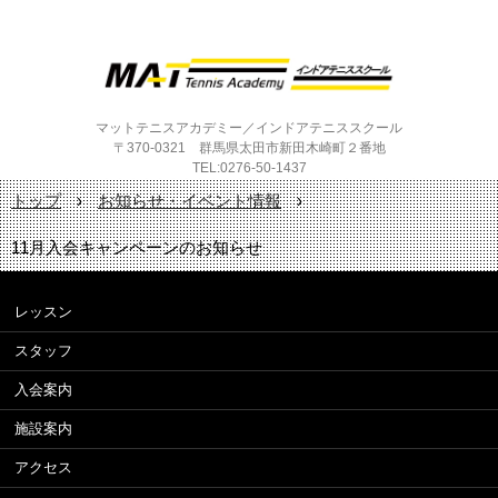
マットテニスアカデミー／インドアテニススクール
〒370-0321 群馬県太田市新田木崎町２番地
TEL:0276-50-1437
トップ
›
お知らせ・イベント情報
›
11月入会キャンペーンのお知らせ
レッスン
スタッフ
入会案内
施設案内
アクセス