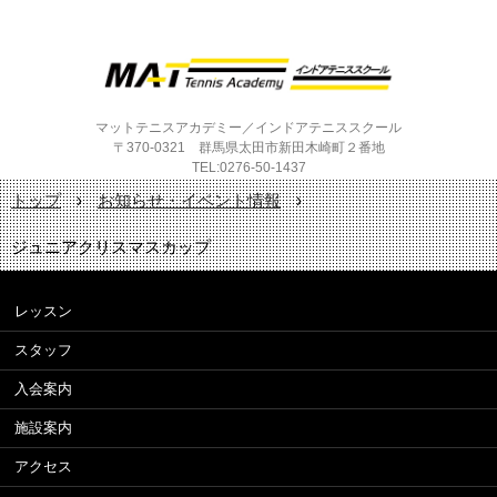
マットテニスアカデミー／インドアテニススクール
〒370-0321 群馬県太田市新田木崎町２番地
TEL:0276-50-1437
トップ
›
お知らせ・イベント情報
›
ジュニアクリスマスカップ
レッスン
スタッフ
入会案内
施設案内
アクセス