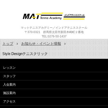
マットテニスアカデミー／インドアテニススクール
〒370-0321 群馬県太田市新田木崎町２番地
TEL:0276-50-1437
トップ
›
お知らせ・イベント情報
›
Style Designテニスクリック
レッスン
スタッフ
入会案内
施設案内
アクセス