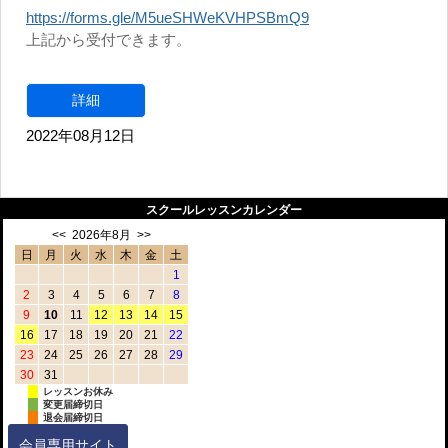
https://forms.gle/M5ueSHWeKVHPSBmQ9
上記から受付できます。
詳細
2022年08月12日
スクールレッスンカレンダー
<<
2026年8月
>>
日
月
火
水
木
金
土
1
2
3
4
5
6
7
8
9
10
11
12
13
14
15
16
17
18
19
20
21
22
23
24
25
26
27
28
29
30
31
レッスンお休み
変更届締切日
退会届締切日
会員専用サイト