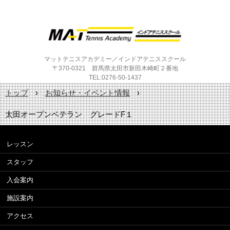
マットテニスアカデミー／インドアテニススクール
〒370-0321 群馬県太田市新田木崎町２番地
TEL:0276-50-1437
トップ
›
お知らせ・イベント情報
›
太田オープンベテラン グレードF１
レッスン
スタッフ
入会案内
施設案内
アクセス