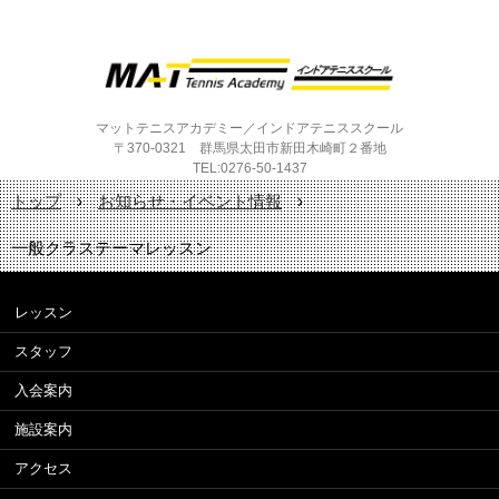
マットテニスアカデミー／インドアテニススクール
〒370-0321 群馬県太田市新田木崎町２番地
TEL:0276-50-1437
トップ
›
お知らせ・イベント情報
›
一般クラステーマレッスン
レッスン
スタッフ
入会案内
施設案内
アクセス