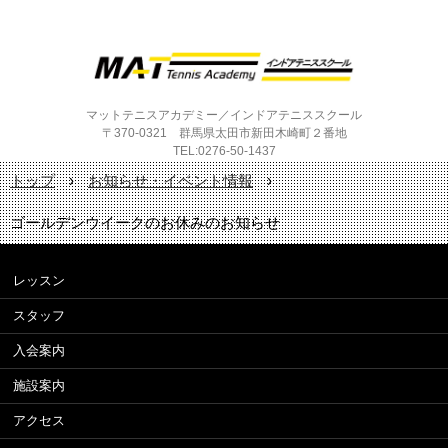
マットテニスアカデミー／インドアテニススクール
〒370-0321 群馬県太田市新田木崎町２番地
TEL:0276-50-1437
トップ
›
お知らせ・イベント情報
›
ゴールデンウイークのお休みのお知らせ
レッスン
スタッフ
入会案内
施設案内
アクセス