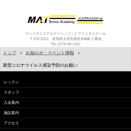
マットテニスアカデミー／インドアテニススクール
〒370-0321 群馬県太田市新田木崎町２番地
TEL:0276-50-1437
トップ
›
お知らせ・イベント情報
›
新型コロナウイルス感染予防のお願い
レッスン
スタッフ
入会案内
施設案内
アクセス