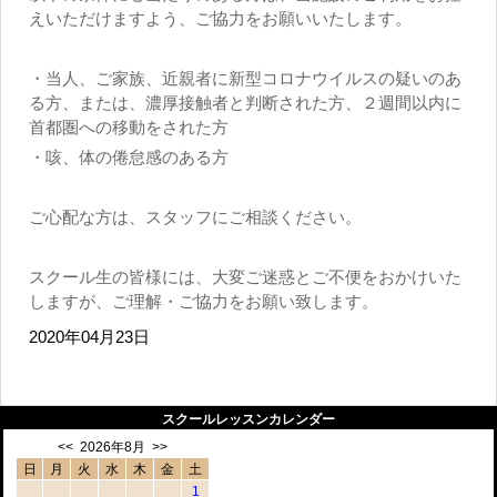
えいただけますよう、ご協力をお願いいたします。
・当人、ご家族、近親者に新型コロナウイルスの疑いのあ
る方、または、濃厚接触者と判断された方、２週間以内に
首都圏への移動をされた方
・咳、体の倦怠感のある方
ご心配な方は、スタッフにご相談ください。
スクール生の皆様には、大変ご迷惑とご不便をおかけいた
しますが、ご理解・ご協力をお願い致します。
2020年04月23日
スクールレッスンカレンダー
<<
2026年8月
>>
日
月
火
水
木
金
土
1