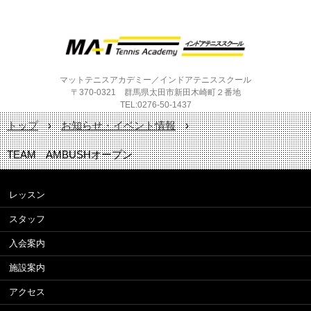
マットテニスアカデミー／インドアテニススクール
〒370-0321 群馬県太田市新田木崎町２番地
TEL:0276-50-1437
トップ
›
お知らせ・イベント情報
›
TEAM AMBUSHオープン
レッスン
スタッフ
入会案内
施設案内
アクセス