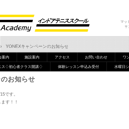
マッ
〒
›
YONEXキャンペーンのお知らせ
会案内
施設案内
アクセス
お問い合わせ
ワ
ニス♢初心者クラス開講♢
体験レッスン申込み受付
水曜日
ンのお知らせ
/15です。
します！！