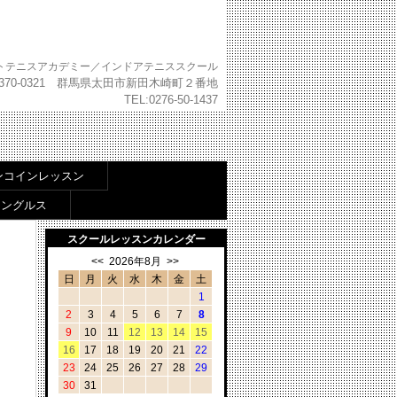
トテニスアカデミー／インドアテニススクール
370-0321 群馬県太田市新田木崎町２番地
TEL:0276-50-1437
ンコインレッスン
シングルス
スクールレッスンカレンダー
<<
2026年8月
>>
日
月
火
水
木
金
土
1
2
3
4
5
6
7
8
9
10
11
12
13
14
15
16
17
18
19
20
21
22
23
24
25
26
27
28
29
30
31